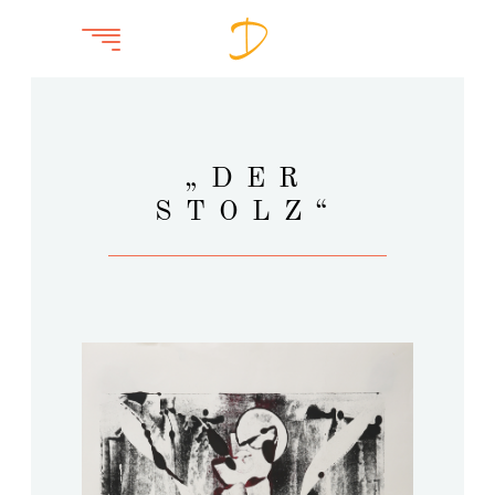
„DER
STOLZ“